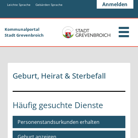
Zum Header
Zum Hauptinhalt
Zum Footer
Anmelden
Zum Hauptinhalt springen
Leichte Sprache
Gebärden Sprache
Kommunalportal
Stadt Grevenbroich
Geburt, Heirat & Sterbefall
Häufig gesuchte Dienste
Personenstandsurkunden erhalten
Geburt anzeigen