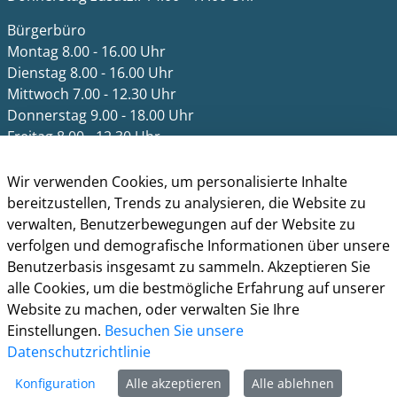
Bürgerbüro
Montag 8.00 - 16.00 Uhr
Dienstag 8.00 - 16.00 Uhr
Mittwoch 7.00 - 12.30 Uhr
Donnerstag 9.00 - 18.00 Uhr
Freitag 8.00 - 12.30 Uhr
Ein Besuch des Bürgerbüros ist generell nur mit
Wir verwenden Cookies, um personalisierte Inhalte
Terminvereinbarung möglich. Termine können unter
bereitzustellen, Trends zu analysieren, die Website zu
termine.grevenbroich.de
gebucht werden. Für
verwalten, Benutzerbewegungen auf der Website zu
Dokumentabholungen ist keine Terminvereinbarung
verfolgen und demografische Informationen über unsere
notwendig.
Benutzerbasis insgesamt zu sammeln. Akzeptieren Sie
alle Cookies, um die bestmögliche Erfahrung auf unserer
Für einzelne Dienststellen gelten abweichende
Website zu machen, oder verwalten Sie Ihre
Öffnungszeiten und ggf. erforderliche
Einstellungen.
Besuchen Sie unsere
Terminvereinbarungen.
Datenschutzrichtlinie
Informationen
Konfiguration
Alle akzeptieren
Alle ablehnen